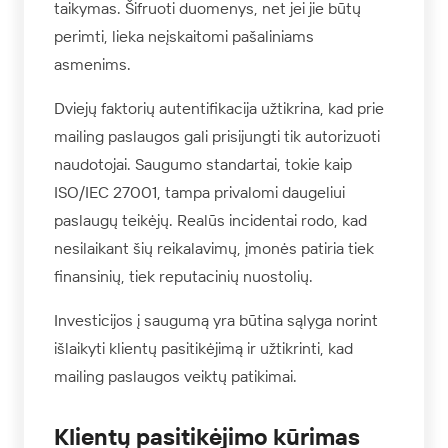
taikymas. Šifruoti duomenys, net jei jie būtų
perimti, lieka neįskaitomi pašaliniams
asmenims.
Dviejų faktorių autentifikacija užtikrina, kad prie
mailing paslaugos gali prisijungti tik autorizuoti
naudotojai. Saugumo standartai, tokie kaip
ISO/IEC 27001, tampa privalomi daugeliui
paslaugų teikėjų. Realūs incidentai rodo, kad
nesilaikant šių reikalavimų, įmonės patiria tiek
finansinių, tiek reputacinių nuostolių.
Investicijos į saugumą yra būtina sąlyga norint
išlaikyti klientų pasitikėjimą ir užtikrinti, kad
mailing paslaugos veiktų patikimai.
Klientų pasitikėjimo kūrimas