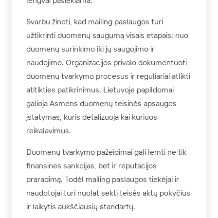
lengvai pasiekiama.
Svarbu žinoti, kad mailing paslaugos turi
užtikrinti duomenų saugumą visais etapais: nuo
duomenų surinkimo iki jų saugojimo ir
naudojimo. Organizacijos privalo dokumentuoti
duomenų tvarkymo procesus ir reguliariai atlikti
atitikties patikrinimus. Lietuvoje papildomai
galioja Asmens duomenų teisinės apsaugos
įstatymas, kuris detalizuoja kai kuriuos
reikalavimus.
Duomenų tvarkymo pažeidimai gali lemti ne tik
finansines sankcijas, bet ir reputacijos
praradimą. Todėl mailing paslaugos tiekėjai ir
naudotojai turi nuolat sekti teisės aktų pokyčius
ir laikytis aukščiausių standartų.