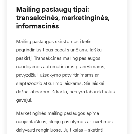
Mailing paslaugų tipai:
transakcinės, marketinginės,
informacinės
Mailing paslaugos skirstomos į kelis
pagrindinius tipus pagal siunčiamų laiškų
paskirtį. Transakcinės mailing paslaugos
naudojamos automatiniams pranešimams,
pavyzdžiui, užsakymo patvirtinimams ar
slaptažodžio atkūrimo laiškams. Šie laiškai
dažnai atidaromi iš karto, nes yra labai aktualūs
gavėjui.
Marketinginės mailing paslaugos apima
naujienlaiškius, akcijų pasiūlymus ar kvietimus
dalyvauti renginiuose. Jų tikslas – skatinti