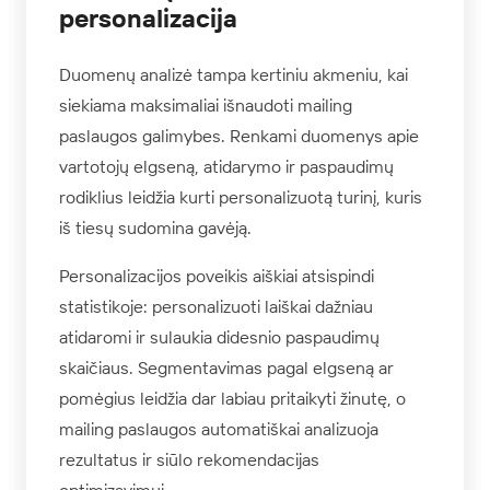
personalizacija
Duomenų analizė tampa kertiniu akmeniu, kai
siekiama maksimaliai išnaudoti mailing
paslaugos galimybes. Renkami duomenys apie
vartotojų elgseną, atidarymo ir paspaudimų
rodiklius leidžia kurti personalizuotą turinį, kuris
iš tiesų sudomina gavėją.
Personalizacijos poveikis aiškiai atsispindi
statistikoje: personalizuoti laiškai dažniau
atidaromi ir sulaukia didesnio paspaudimų
skaičiaus. Segmentavimas pagal elgseną ar
pomėgius leidžia dar labiau pritaikyti žinutę, o
mailing paslaugos automatiškai analizuoja
rezultatus ir siūlo rekomendacijas
optimizavimui.