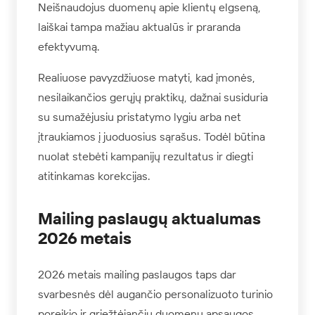
Neišnaudojus duomenų apie klientų elgseną,
laiškai tampa mažiau aktualūs ir praranda
efektyvumą.
Realiuose pavyzdžiuose matyti, kad įmonės,
nesilaikančios gerųjų praktikų, dažnai susiduria
su sumažėjusiu pristatymo lygiu arba net
įtraukiamos į juoduosius sąrašus. Todėl būtina
nuolat stebėti kampanijų rezultatus ir diegti
atitinkamas korekcijas.
Mailing paslaugų aktualumas
2026 metais
2026 metais mailing paslaugos taps dar
svarbesnės dėl augančio personalizuoto turinio
poreikio ir griežtėjančių duomenų apsaugos