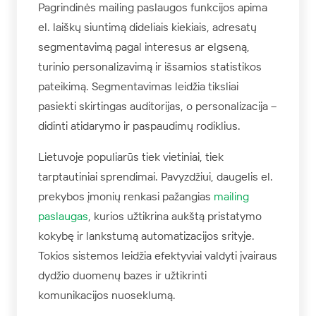
Pagrindinės mailing paslaugos funkcijos apima
el. laiškų siuntimą dideliais kiekiais, adresatų
segmentavimą pagal interesus ar elgseną,
turinio personalizavimą ir išsamios statistikos
pateikimą. Segmentavimas leidžia tiksliai
pasiekti skirtingas auditorijas, o personalizacija –
didinti atidarymo ir paspaudimų rodiklius.
Lietuvoje populiarūs tiek vietiniai, tiek
tarptautiniai sprendimai. Pavyzdžiui, daugelis el.
prekybos įmonių renkasi pažangias
mailing
paslaugas
, kurios užtikrina aukštą pristatymo
kokybę ir lankstumą automatizacijos srityje.
Tokios sistemos leidžia efektyviai valdyti įvairaus
dydžio duomenų bazes ir užtikrinti
komunikacijos nuoseklumą.