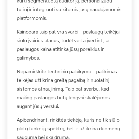
kurti segmentuotą auditoriją, personalizuoti
turinį ir integruoti su kitomis jūsų naudojamomis
platformomis.
Kainodara taip pat yra svarbi – paslaugų teikėjai
siūlo įvairius planus, todėl verta įvertinti, ar
paslaugos kaina atitinka jūsų poreikius ir
galimybes.
Nepamirškite techninio palaikymo – patikimas
teikėjas užtikrina greitą pagalbą ir nuolatinį
sistemos atnaujinimą. Taip pat svarbu, kad
mailing paslaugos būtų lengvai skalėjamos
augant jūsų verslui.
Apibendrinant, rinkitės tiekėją, kuris ne tik siūlo
platų funkcijų spektrą, bet ir užtikrina duomenų
saugumą bei skaidrumą.