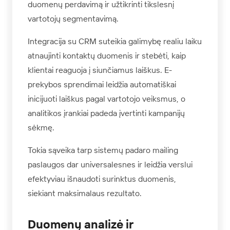
duomenų perdavimą ir užtikrinti tikslesnį
vartotojų segmentavimą.
Integracija su CRM suteikia galimybę realiu laiku
atnaujinti kontaktų duomenis ir stebėti, kaip
klientai reaguoja į siunčiamus laiškus. E-
prekybos sprendimai leidžia automatiškai
inicijuoti laiškus pagal vartotojo veiksmus, o
analitikos įrankiai padeda įvertinti kampanijų
sėkmę.
Tokia sąveika tarp sistemų padaro mailing
paslaugos dar universalesnes ir leidžia verslui
efektyviau išnaudoti surinktus duomenis,
siekiant maksimalaus rezultato.
Duomenų analizė ir