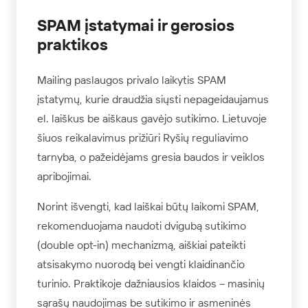
SPAM įstatymai ir gerosios
praktikos
Mailing paslaugos privalo laikytis SPAM
įstatymų, kurie draudžia siųsti nepageidaujamus
el. laiškus be aiškaus gavėjo sutikimo. Lietuvoje
šiuos reikalavimus prižiūri Ryšių reguliavimo
tarnyba, o pažeidėjams gresia baudos ir veiklos
apribojimai.
Norint išvengti, kad laiškai būtų laikomi SPAM,
rekomenduojama naudoti dvigubą sutikimo
(double opt-in) mechanizmą, aiškiai pateikti
atsisakymo nuorodą bei vengti klaidinančio
turinio. Praktikoje dažniausios klaidos – masinių
sąrašų naudojimas be sutikimo ir asmeninės