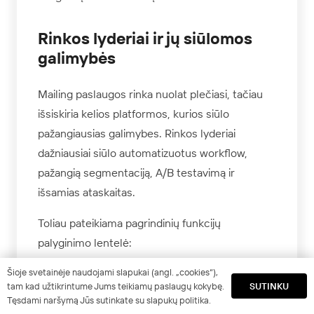
Rinkos lyderiai ir jų siūlomos
galimybės
Mailing paslaugos rinka nuolat plečiasi, tačiau
išsiskiria kelios platformos, kurios siūlo
pažangiausias galimybes. Rinkos lyderiai
dažniausiai siūlo automatizuotus workflow,
pažangią segmentaciją, A/B testavimą ir
išsamias ataskaitas.
Toliau pateikiama pagrindinių funkcijų
palyginimo lentelė:
Šioje svetainėje naudojami slapukai (angl. „cookies“),
Funkcija
Platforma
Platforma
Platf
SUTINKU
tam kad užtikrintume Jums teikiamų paslaugų kokybę.
A
B
C
Tęsdami naršymą Jūs sutinkate su slapukų politika.