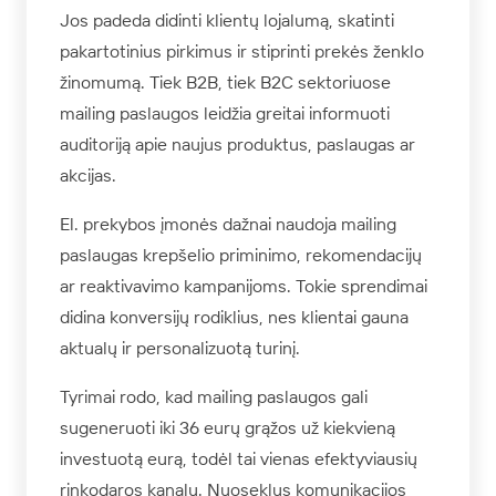
Jos padeda didinti klientų lojalumą, skatinti
pakartotinius pirkimus ir stiprinti prekės ženklo
žinomumą. Tiek B2B, tiek B2C sektoriuose
mailing paslaugos leidžia greitai informuoti
auditoriją apie naujus produktus, paslaugas ar
akcijas.
El. prekybos įmonės dažnai naudoja mailing
paslaugas krepšelio priminimo, rekomendacijų
ar reaktivavimo kampanijoms. Tokie sprendimai
didina konversijų rodiklius, nes klientai gauna
aktualų ir personalizuotą turinį.
Tyrimai rodo, kad mailing paslaugos gali
sugeneruoti iki 36 eurų grąžos už kiekvieną
investuotą eurą, todėl tai vienas efektyviausių
rinkodaros kanalų. Nuoseklus komunikacijos