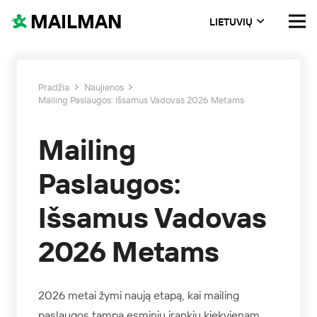
MAILMAN
LIETUVIŲ
Pradžia
Naujienos
Mailing Paslaugos: Išsamus Vadovas 2026 Metams
Mailing
Paslaugos:
Išsamus Vadovas
2026 Metams
2026 metai žymi naują etapą, kai mailing
paslaugos tampa esminiu įrankiu kiekvienam