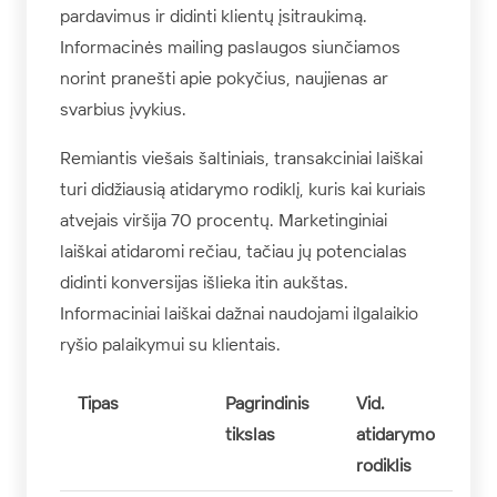
pardavimus ir didinti klientų įsitraukimą.
Informacinės mailing paslaugos siunčiamos
norint pranešti apie pokyčius, naujienas ar
svarbius įvykius.
Remiantis viešais šaltiniais, transakciniai laiškai
turi didžiausią atidarymo rodiklį, kuris kai kuriais
atvejais viršija 70 procentų. Marketinginiai
laiškai atidaromi rečiau, tačiau jų potencialas
didinti konversijas išlieka itin aukštas.
Informaciniai laiškai dažnai naudojami ilgalaikio
ryšio palaikymui su klientais.
Tipas
Pagrindinis
Vid.
tikslas
atidarymo
rodiklis