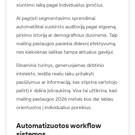
siuntimo laiką pagal individualius įpročius.
AI pagrįsti segmentavimo sprendimai
automatiškai suskirsto auditoriją pagal elgseną,
pirkimo istoriją ar demografinius duomenis. Taip
mailing paslaugos pasiekia didesnį efektyvumą,
nes kiekvienas laiškas tampa aktualus gavėjui.
Dinaminis turinys, generuojamas dirbtinio
intelekto, leidžia realiu laiku pritaikyti
pasiūlymus ar informaciją, kas stiprina vartotojo
patirtį ir didina įsitraukimą. Visa tai užtikrina, kad
mailing paslaugos 2026 metais bus dar labiau
orientuotos į individualius poreikius.
Automatizuotos workflow
sistemos