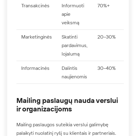
Transakcinės
Informuoti
70%+
apie
veiksmą
Marketinginės
Skatinti
20–30%
pardavimus,
lojalumą
Informacinės
Dalintis
30–40%
naujienomis
Mailing paslaugų nauda verslui
ir organizacijoms
Mailing paslaugos suteikia verslui galimybę
palaikyti nuolatinį ryšį su klientais ir partneriais.