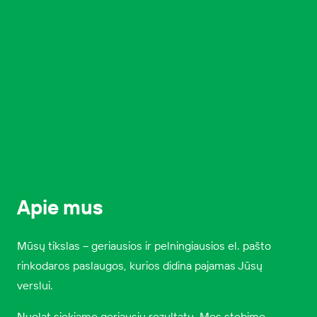
Apie mus
Mūsų tikslas – geriausios ir pelningiausios el. pašto
rinkodaros paslaugos, kurios didina pajamas Jūsų
verslui.
Nuolat siekiame geriausių rezultatų. Mes stebime,