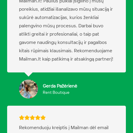
Mailman.lt! Paulius puikiai įsigilino į mūsų
poreikius, atidžiai išanalizavo mūsų situaciją ir
sukūrė automatizacijas, kurios ženkliai
palengvino mūsų procesus. Darbai buvo
atlikti greitai ir profesionaliai, o taip pat
gavome naudingų konsultacijų ir pagalbos
kitais rūpimais klausimais. Rekomenduojame
Mailman.lt kaip patikimą ir atsakingą partnerį!
Gerda Pažėrienė
Rent Boutique
Rekomenduoju kreiptis į Mailman dėl email