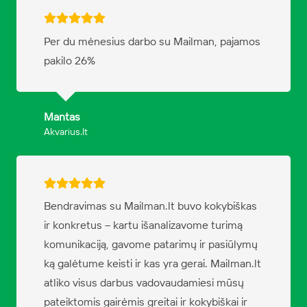
Per du mėnesius darbo su Mailman, pajamos
pakilo 26%
Mantas
Akvarius.lt
Bendravimas su Mailman.lt buvo kokybiškas
ir konkretus – kartu išanalizavome turimą
komunikaciją, gavome patarimų ir pasiūlymų
ką galėtume keisti ir kas yra gerai. Mailman.lt
atliko visus darbus vadovaudamiesi mūsų
pateiktomis gairėmis greitai ir kokybiškai ir