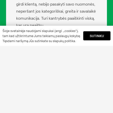
girdi klientą, nebijo pasakyti savo nuomonės,
neperšant jos kategoriškai, greita ir savalaikė
komunikacija. Turi kantrybės paaiškinti viską,
kas yra neaišku.
Šioje svetainėje naudojami slapukai (angl. „cookies“),
SUTINKU
tam kad užtikrintume Jums teikiamų paslaugų kokybę.
Tęsdami naršymą Jūs sutinkate su slapukų politika.
Šarūnas Stumbrys
Mamuko.lt
Puikus pasirinkimas taupantiems laiką ir
siekiantiems aukščiausių kokybės standartų
automatizuojant el. rinkodaros sprendimus.
Komanda profesionaliai ir greitai atlieka
darbus pritaikydami paslaugas e-komercijos